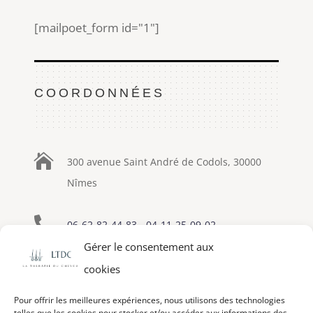
[mailpoet_form id="1"]
COORDONNÉES

300 avenue Saint André de Codols, 30000
Nîmes

06-62-82-44-83
-
04-11-25-09-02
Gérer le consentement aux

eric-lapenne@therapie-cheveu.fr
cookies
Pour offrir les meilleures expériences, nous utilisons des technologies
telles que les cookies pour stocker et/ou accéder aux informations des