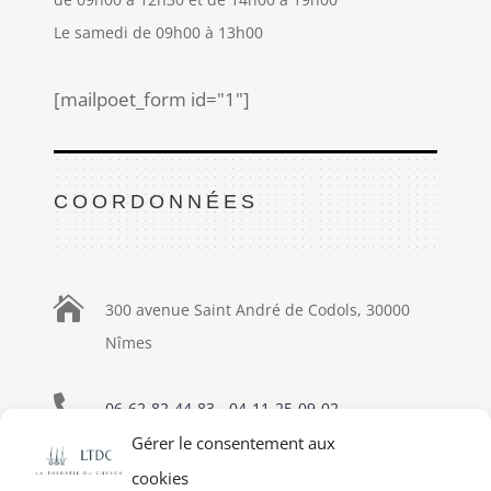
Le samedi de 09h00 à 13h00
[mailpoet_form id="1"]
COORDONNÉES

300 avenue Saint André de Codols, 30000
Nîmes

06-62-82-44-83
-
04-11-25-09-02
Gérer le consentement aux

eric-lapenne@therapie-cheveu.fr
cookies