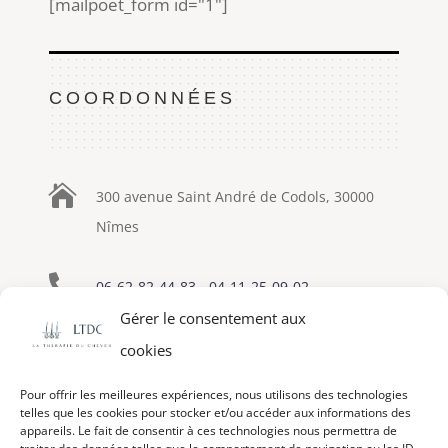
[mailpoet_form id="1"]
COORDONNÉES

300 avenue Saint André de Codols, 30000
Nîmes

06-62-82-44-83
-
04-11-25-09-02
Gérer le consentement aux

eric-lapenne@therapie-cheveu.fr
cookies
Pour offrir les meilleures expériences, nous utilisons des technologies
telles que les cookies pour stocker et/ou accéder aux informations des
appareils. Le fait de consentir à ces technologies nous permettra de