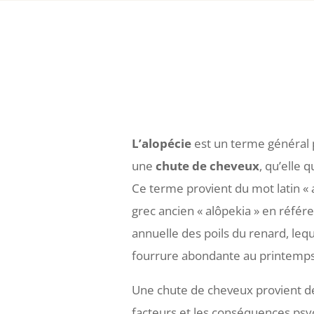
L’alopécie
est un terme général 
une
chute de cheveux
, qu’elle q
Ce terme provient du mot latin « a
grec ancien « alôpekia » en référe
annuelle des poils du renard, leq
fourrure abondante au printemps
Une chute de cheveux provient de
facteurs et les conséquences ps