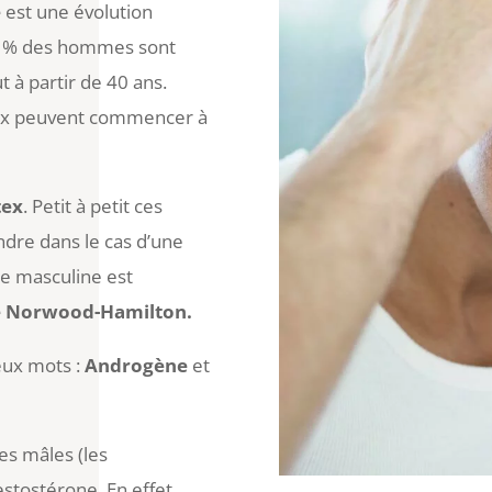
e
est une évolution
70 % des hommes sont
 à partir de 40 ans.
eux peuvent commencer à
tex
. Petit à petit ces
ndre dans le cas d’une
ue masculine est
e Norwood-Hamilton.
eux mots :
Androgène
et
s mâles (les
estostérone. En effet