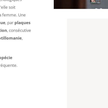
elle soit
la femme. Une
que
, par
plaques
tion
, consécutive
otillomanie
,
opécie
fréquente.