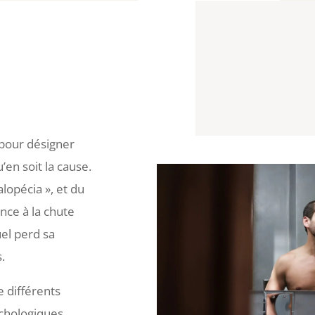
pour désigner
u’en soit la cause.
lopécia », et du
nce à la chute
uel perd sa
.
 différents
ychologiques