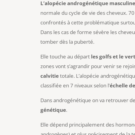
L’alopécie androgénétique masculin
normale du cycle de vie des cheveux. 
confrontés à cette problématique surtout
Dans les cas de forme sévère les chev
tomber dès la puberté.
Elle touche au départ
les golfs et le ver
zones vont s’agrandir pour venir se rejoi
calvitie
totale. L’alopécie androgénétiq
classifiée en 7 niveaux selon l’
échelle d
Dans androgénétique on va retrouver d
génétique
.
Elle dépend principalement des hormone
androgènes) et plus précisement de la t