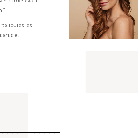
st son rôle exact
n ?
te toutes les
article.