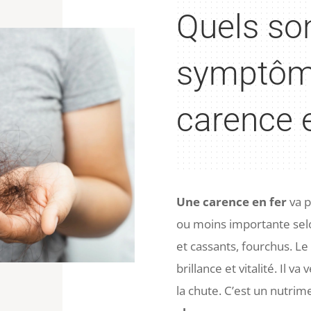
Quels son
symptôm
carence e
Une carence en fer
va 
ou moins importante selo
et cassants, fourchus. L
brillance et vitalité. Il va
la chute. C’est un nutri